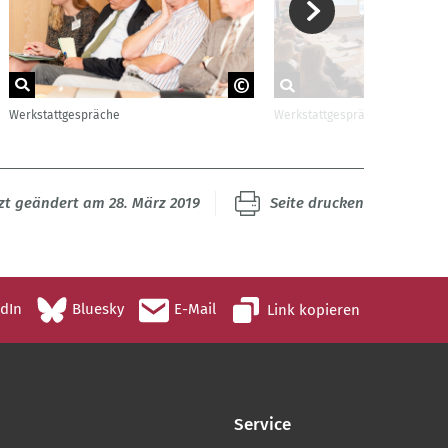
Werkstattgespräche
Werkstattgespräche
Fotograf: Oliver Volke
Fotograf: Oliver Volke
zt geändert am 28. März 2019
Seite drucken
edIn
Bluesky
E-Mail
Link kopieren
Service